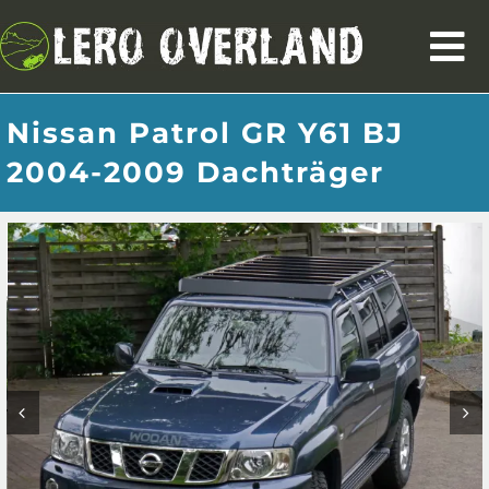
Zum
Inhalt
To
springen
Dachträger
Na
Nissan Patrol GR Y61 BJ
Zubehör
2004-2009 Dachträger
Camper Elektrik
Kontakt
Mein Account
Warenkorb