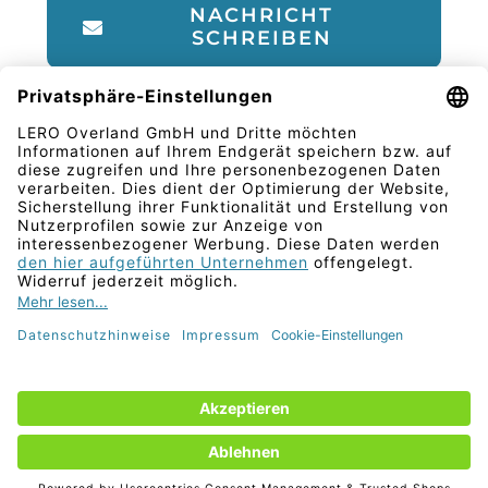
NACHRICHT
SCHREIBEN
LERO Overland GmbH
Billerbecker Str. 12
32805 Horn - Bad Meinberg
+49 5234 8889266
info@lero-overland.com
Allgemeine Geschäftsbedingungen
Zahlungsweisen
Versand & Lieferung
Widerruf
Copyright 2020 LERO Overland GmbH
Impressum
Datenschutz