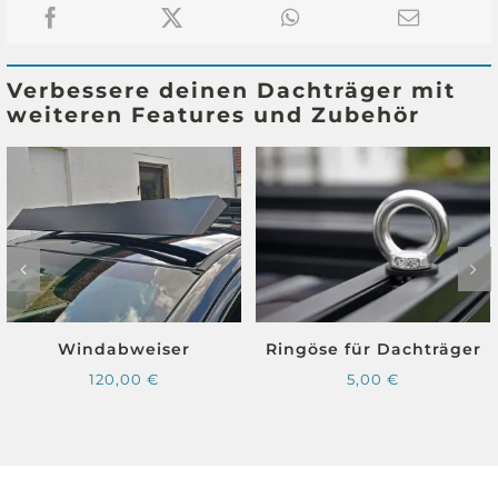
BJ
2004-
2009
Verbessere deinen Dachträger mit
Dachträger
weiteren Features und Zubehör
Menge
Windabweiser
Ringöse für Dachträger
120,00
€
5,00
€